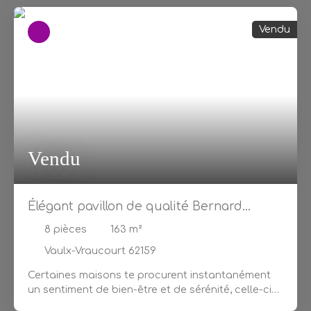
Vendu
Vendu
Élégant pavillon de qualité Bernard
Lannoy en semi-plain-pied niché dans un
8
pièces
163
m²
écrin de verdure apaisant.
Vaulx-Vraucourt 62159
Certaines maisons te procurent instantanément
un sentiment de bien-être et de sérénité
, celle-ci
en est l'exemple parfait. Je te présente à VAULX