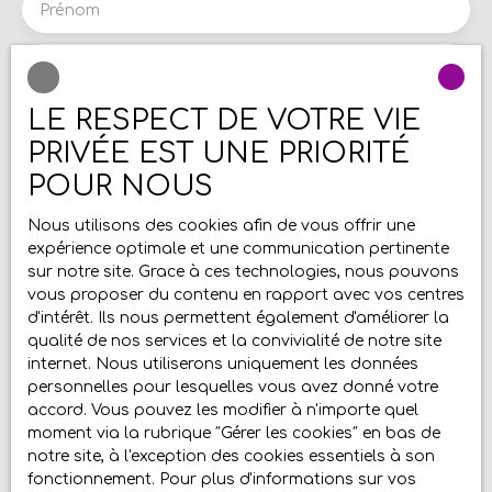
salle de bains, qui a été rénovée avec goût. Ici
Prénom
aussi les installations sont de qualité. elle dispose
d'une douche, d'un grand meuble vasque, de
Nom
rangements et d'une baignoire bien pratique pour
le bain des enfants. Il y a même une buanderie,
LE RESPECT DE VOTRE VIE
pièce technique toujours très appréciée. Les WC
Email
sont indépendants À l'étage: Le palier dessert les
PRIVÉE EST UNE PRIORITÉ
deux très grandes chambres
en parfait état. Côté
Type d'offre
POUR NOUS
équipements : La maison est
économe, notée C
Vente
au DPE
, et les diagnostics sont vierges,
aucune
Nous utilisons des cookies afin de vous offrir une
Type de bien
anomalie
concernant les installations électrique
Maison
expérience optimale et une communication pertinente
et gaz. Elle est chauffée via une chaudière au gaz
sur notre site. Grace à ces technologies, nous pouvons
de ville de marque VIESSMANN de 2021, un
Localisation
vous proposer du contenu en rapport avec vos centres
Vaulx-Vraucourt (62159)
thermostat d'ambiance régule l'ensemble à ta
d'intérêt. Ils nous permettent également d'améliorer la
guise. La production d'eau chaude est également
qualité de nos services et la convivialité de notre site
réalisée par la chaudière. Les fenêtres sont en
Budget max (€)
internet. Nous utiliserons uniquement les données
PVC double vitrage avec volets électriques. Le
personnelles pour lesquelles vous avez donné votre
pavillon est raccordé à l'assainissement collectif.
Surface min (m²)
accord. Vous pouvez les modifier à n'importe quel
Côté extérieur : A l'instar du pavillon, le jardin est
moment via la rubrique ″Gérer les cookies″ en bas de
parfaitement entretenu. C'est un véritable écrin de
notre site, à l'exception des cookies essentiels à son
verdure, on est au coeur du village et on a
Pièces min
fonctionnement. Pour plus d'informations sur vos
l'impression d'être en pleine nature. Les végétaux