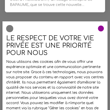
BAPAUME, que se trouve cette nouvelle
opportunité. Au calme et dans
un environnement
verdoyant
, on découvre cet appartement au 2
étage du château de FREMICOURT. A l'entrée il y
a un placard qui offre plus de rangement, elle
dessert une pièce de séjour qui donne sur la salle
Loué
de bain. Il y a une kitchenette. Côté nuit, une
LE RESPECT DE VOTRE VIE
chambre lumineuse. Un box en cave complète
PRIVÉE EST UNE PRIORITÉ
l'appartement. L'intérieur est en bon état, il est
lumineux. Le bien est chauffé par des radiateurs
POUR NOUS
électriques neufs. Les extérieurs sont composés
d'une cour à l'avant, sur laquelle tu pourras
Nous utilisons des cookies afin de vous offrir une
stationner les voitures. Le jardin autour du
expérience optimale et une communication pertinente
château est partagé, tu pourras t'y détendre au
sur notre site. Grace à ces technologies, nous pouvons
calme. Je suis à ta disposition pour te faire
vous proposer du contenu en rapport avec vos centres
Loué
découvrir ce bien au 03 21 16 02 46 , retrouve
d'intérêt. Ils nous permettent également d'améliorer la
l'ensemble de nos biens sur notre site Add’immo, je
qualité de nos services et la convivialité de notre site
partage mes aventures sur les réseaux sociaux,
internet. Nous utiliserons uniquement les données
Appartement au RDC - 1 chambre
rejoins-nous ! Au plaisir de partager ensemble ...
personnelles pour lesquelles vous avez donné votre
accord. Vous pouvez les modifier à n'importe quel
3
pièces
41
m²
Frémicourt 62450
moment via la rubrique ″Gérer les cookies″ en bas de