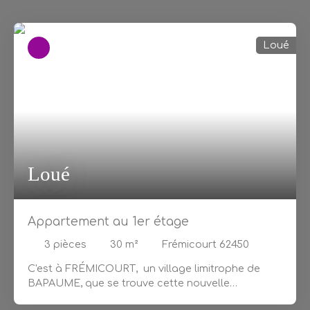
Loué
Loué
Appartement au 1er étage
3
pièces
30
m²
Frémicourt 62450
C'est à
FRÉMICOURT
, un village limitrophe de
BAPAUME, que se trouve cette nouvelle
opportunité. Au calme et dans
un environnement