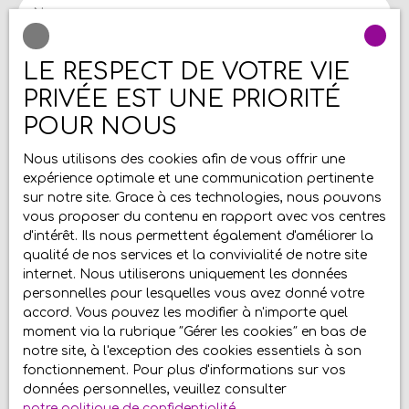
Nom
équipements : Toutes les menuiseries sont en PVC
doubles vitrages. L'assainissement est individuel
et réalisé. Situation géographique:
Email
LE RESPECT DE VOTRE VIE
RUYAULCOURT est un village qui se situe entre
PRIVÉE EST UNE PRIORITÉ
HERMIES et GOUZEAUCOURT. Je suis à ta
Type d'offre
disposition pour te faire découvrir ce bien au 03 21
Vente
POUR NOUS
16 02 46 ,retrouve l'ensemble de nos biens sur
Type de bien
notre site Add’immo, je partage mes aventures
Nous utilisons des cookies afin de vous offrir une
Maison
sur les réseaux sociaux, rejoins-nous ! Au plaisir de
expérience optimale et une communication pertinente
partager avec ensemble ...
Localisation
sur notre site. Grace à ces technologies, nous pouvons
Ruyaulcourt (62124)
vous proposer du contenu en rapport avec vos centres
d'intérêt. Ils nous permettent également d'améliorer la
Budget max (€)
qualité de nos services et la convivialité de notre site
internet. Nous utiliserons uniquement les données
personnelles pour lesquelles vous avez donné votre
Surface min (m²)
accord. Vous pouvez les modifier à n'importe quel
moment via la rubrique ″Gérer les cookies″ en bas de
Pièces min
notre site, à l'exception des cookies essentiels à son
fonctionnement. Pour plus d'informations sur vos
données personnelles, veuillez consulter
J'accepte le traitement de mes données
notre politique de confidentialité
.