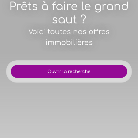
Prêts à faire le grand
saut ?
Voici toutes nos offres
immobilières
Ouvrir la recherche
Type d'offre
Vente
Type de bien
Maison
Localisation
Lallaing (59167)