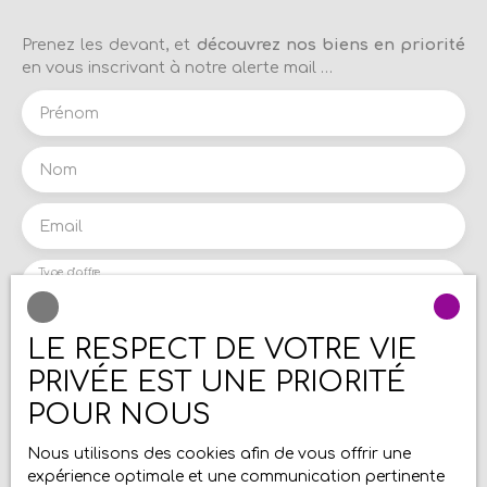
Prenez les devant, et
découvrez nos biens en priorité
en vous inscrivant à notre alerte mail …
Prénom
Nom
Email
Type d'offre
Vente
Type de bien
LE RESPECT DE VOTRE VIE
Maison
PRIVÉE EST UNE PRIORITÉ
Localisation
Lallaing (59167)
POUR NOUS
Budget max (€)
Nous utilisons des cookies afin de vous offrir une
expérience optimale et une communication pertinente