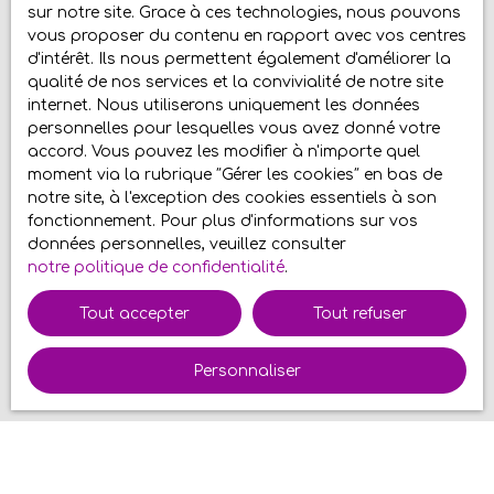
sur notre site. Grace à ces technologies, nous pouvons
Surface min (m²)
vous proposer du contenu en rapport avec vos centres
d'intérêt. Ils nous permettent également d'améliorer la
Pièces min
qualité de nos services et la convivialité de notre site
internet. Nous utiliserons uniquement les données
personnelles pour lesquelles vous avez donné votre
J'accepte le traitement de mes données
accord. Vous pouvez les modifier à n'importe quel
personnelles conformément au RGPD. Si vous ne
moment via la rubrique ″Gérer les cookies″ en bas de
souhaitez pas faire l'objet de prospection
notre site, à l'exception des cookies essentiels à son
commerciale par voie téléphonique, vous pouvez
fonctionnement. Pour plus d'informations sur vos
vous inscrire gratuitement sur la liste d'opposition
données personnelles, veuillez consulter
au démarchage téléphonique, prévu par l'article
notre politique de confidentialité
.
L223-1 du code de la consommation, sur le site
Internet www.bloctel.gouv.fr ou par courrier
Tout accepter
Tout refuser
adressé à :
Société Worldline, Service Bloctel, CS 61311, 41013
Personnaliser
BLOIS CEDEX.
Pour en savoir plus sur le traitement de vos
données personnelles, veuillez consulter notre
politique de confidentialité
.