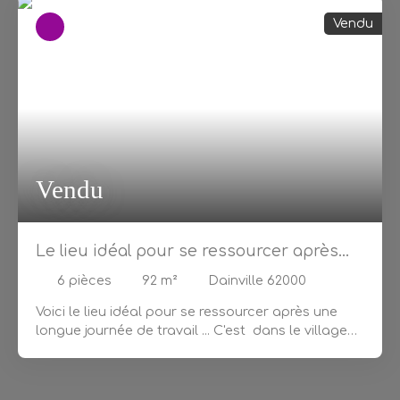
Vendu
Vendu
Le lieu idéal pour se ressourcer après
une longue journée de travail
6
pièces
92
m²
Dainville 62000
Voici le lieu idéal pour se ressourcer après une
longue journée de travail ... C'est dans le village
de DAINVILLE que se trouve cette jolie maison
mitoyenne à l'ambiance ressourçante. Sa
décoration et sa luminosité te séduiront à coup