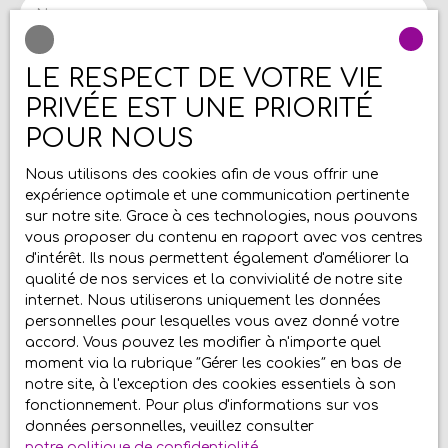
Nom
soit dans l'allée le long de la maison soit dans le
garage. Côté équipements : - La maison dispose
d'un chauffage central au gaz de ville, la
Email
LE RESPECT DE VOTRE VIE
chaudière VIESSMAN est récente. - Les
PRIVÉE EST UNE PRIORITÉ
menuiseries sont récentes, en PVC double vitrage
Type d'offre
- Il y a une cave Situation géographique:
Vente
POUR NOUS
DAINVILLE est un village qui se situe à côté
Type de bien
d'ARRAS dans la communauté urbaine. C'est un
Nous utilisons des cookies afin de vous offrir une
Maison
bourg dynamique de 5700 habitants, tu connais
expérience optimale et une communication pertinente
certainement sa fameuse "marre aux canard". Le
Localisation
sur notre site. Grace à ces technologies, nous pouvons
Dainville (62000)
village dispose de nombreux commerces et
vous proposer du contenu en rapport avec vos centres
également d'un cabinet médical et d'une
d'intérêt. Ils nous permettent également d'améliorer la
pharmacie. Je suis à ta disposition pour te faire
Budget max (€)
qualité de nos services et la convivialité de notre site
découvrir ce bien au 03 21 16 02 46 ,retrouve
internet. Nous utiliserons uniquement les données
l'ensemble de mes biens sur notre site Add’immo,
personnelles pour lesquelles vous avez donné votre
Surface min (m²)
je partage mes aventures en avant première sur
accord. Vous pouvez les modifier à n'importe quel
les réseaux sociaux, rejoins-moi ! Au plaisir de
moment via la rubrique ″Gérer les cookies″ en bas de
partager ensemble....
Pièces min
notre site, à l'exception des cookies essentiels à son
fonctionnement. Pour plus d'informations sur vos
données personnelles, veuillez consulter
J'accepte le traitement de mes données
notre politique de confidentialité
.