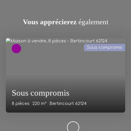
Vous apprécierez
également
Sous compromis
Sous compromis
8
pièces
220
m²
Bertincourt 62124