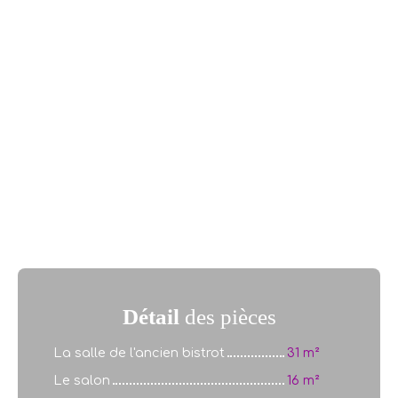
Détail
des pièces
La salle de l'ancien bistrot
31 m²
Le salon
16 m²