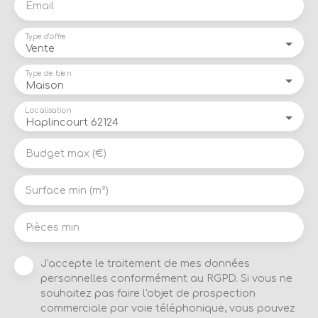
Email
Type d'offre
Vente
Type de bien
Maison
Localisation
Haplincourt 62124
Budget max (€)
Surface min (m²)
Pièces min
J'accepte le traitement de mes données
personnelles conformément au RGPD. Si vous ne
souhaitez pas faire l'objet de prospection
commerciale par voie téléphonique, vous pouvez