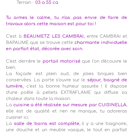
Terrain
:
03 a 55 ca
Tu aimes le calme, tu n'as pas envie de faire de
travaux alors cette maison est pour toi !
C'est à
BEAUMETZ LES CAMBRAI
, entre CAMBRAI et
BAPAUME que se trouve cette
charmante individuelle
en parfait état, décorée avec soin.
C'est derrière le
portail motorisé
que l'on découvre le
bien.
La façade est plein sud, de jolies briques bien
conservées. La porte s'ouvre sur le
séjour, baigné de
lumière,
c'est la bonne humeur assurée ! Il dispose
d'une poêle à pellets EXTRAFLAME qui diffuse sa
chaleur dans toute la maison.
La
cuisine a été réalisée sur mesure par CUISINELLA
,
elle est de qualité et rien ne manque, tu adoreras
cuisiner ici.
La
salle de bains est complète
, il y a une baignoire,
une douche et un meuble vasque, le tout en parfait