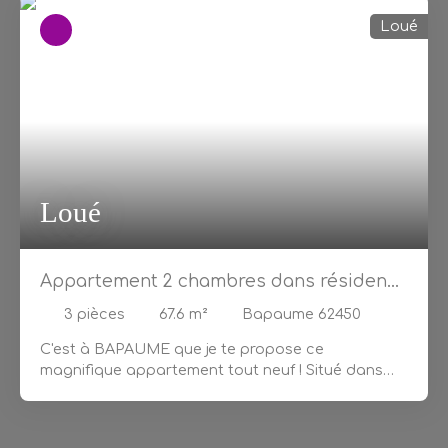
Loué
Loué
Appartement 2 chambres dans résidence
de standing
3
pièces
67.6
m²
Bapaume 62450
C'est à BAPAUME que je te propose ce
magnifique
appartement tout neuf
! Situé dans
une résidence sécurisée, ici pas besoin de
t'inquiéter. L'appartement dispose d'un
bel espace
de vie
, la cuisine y est équipée, et comme tu peux