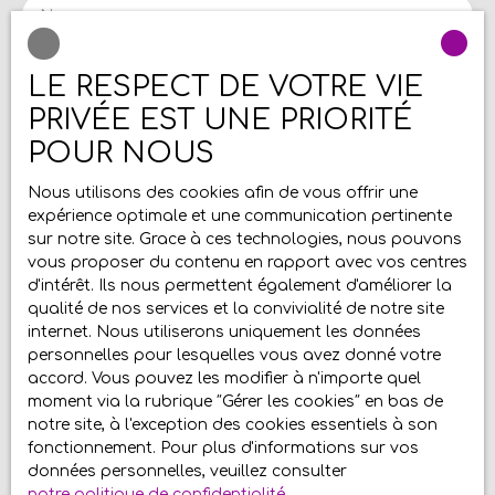
Nom
Email
LE RESPECT DE VOTRE VIE
PRIVÉE EST UNE PRIORITÉ
Type d'offre
Location
POUR NOUS
Type de bien
Nous utilisons des cookies afin de vous offrir une
Appartement
expérience optimale et une communication pertinente
Localisation
sur notre site. Grace à ces technologies, nous pouvons
Bapaume (62450)
vous proposer du contenu en rapport avec vos centres
d'intérêt. Ils nous permettent également d'améliorer la
Loyer max (€/mois)
qualité de nos services et la convivialité de notre site
internet. Nous utiliserons uniquement les données
personnelles pour lesquelles vous avez donné votre
Surface min (m²)
accord. Vous pouvez les modifier à n'importe quel
moment via la rubrique ″Gérer les cookies″ en bas de
Pièces min
notre site, à l'exception des cookies essentiels à son
fonctionnement. Pour plus d'informations sur vos
données personnelles, veuillez consulter
J'accepte le traitement de mes données
notre politique de confidentialité
.